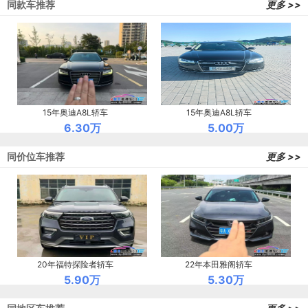
同款车推荐
更多 >>
15年奥迪A8L轿车
15年奥迪A8L轿车
6.30万
5.00万
同价位车推荐
更多 >>
20年福特探险者轿车
22年本田雅阁轿车
5.90万
5.30万