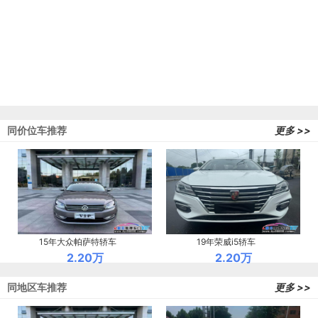
同价位车推荐
更多 >>
15年大众帕萨特轿车
19年荣威i5轿车
2.20万
2.20万
同地区车推荐
更多 >>