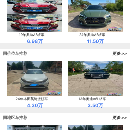
19年奥迪A5轿车
24年奥迪A5轿车
6.98万
11.50万
同价位车推荐
更多 >>
24年本田英诗派轿车
13年奥迪A6L轿车
4.30万
3.50万
同地区车推荐
更多 >>