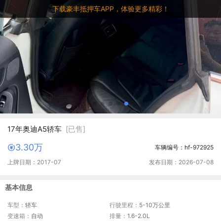
下载豪丰抵押车APP，体验更多精彩！
17年奥迪A5轿车
[已售]
3.30万
车辆编号：hf-972925
上牌日期：2017-07
发布日期：2026-07-08
基本信息
车型：
轿车
行驶里程：
5-10万公里
变速箱：
自动
排量：
1.6-2.0L