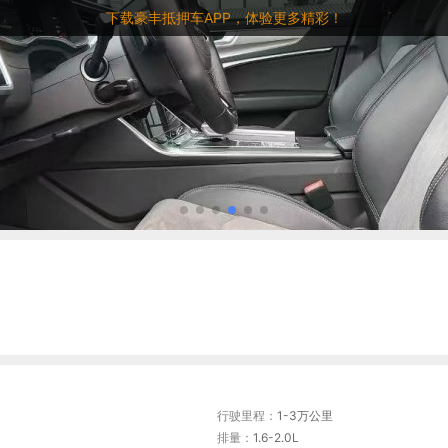
下载豪丰抵押车APP，体验更多精彩！
行驶里程：
1-3万公里
排量：
1.6-2.0L