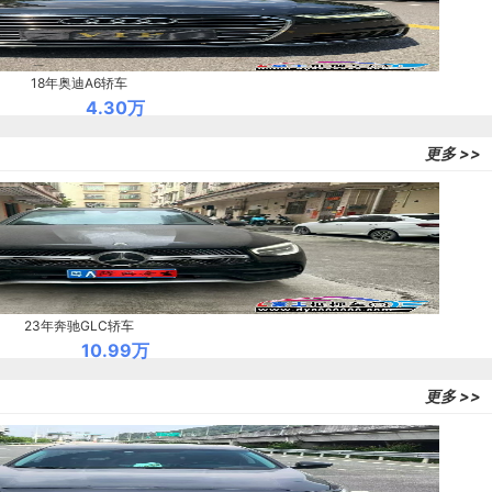
18年奥迪A6轿车
4.30万
更多 >>
23年奔驰GLC轿车
10.99万
更多 >>