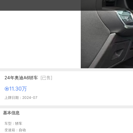
24年奥迪A6轿车
[已售]
11.30万
上牌日期：2024-07
基本信息
车型：
轿车
变速箱：
自动