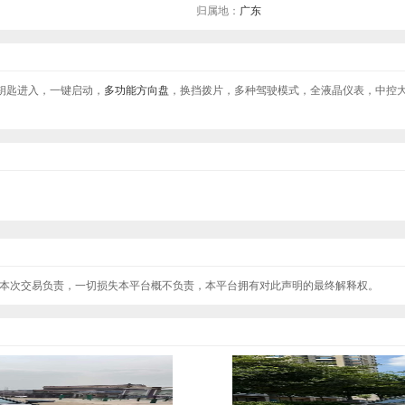
归属地：
广东
，无钥匙进入，一键启动，
多功能方向盘
，换挡拨片，多种驾驶模式，全液晶仪表，中控大
本次交易负责，一切损失本平台概不负责，本平台拥有对此声明的最终解释权。