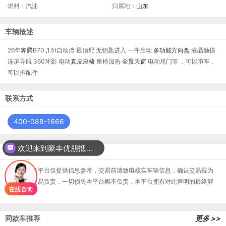
燃料：
汽油
归属地：
山东
车辆概述
26年
奔腾
B70 ,1.5t自动挡 最顶配 无钥匙进入 一件启动
多功能方向盘
液晶触摸
连屏导航 360环影 电动
真皮座椅
座椅加热
全景天窗
电动尾门等 ，可以审车，
可以拆配件
联系方式
400-088-1666
欢迎来到豪丰优朋抵押车平台？
免责声明
本居间服务平台仅提供信息参考，交易前请致电核实车辆信息，确认交易视为
您对本次交易负责，一切损失本平台概不负责，本平台拥有对此声明的最终解
释权。
同款车推荐
更多 >>