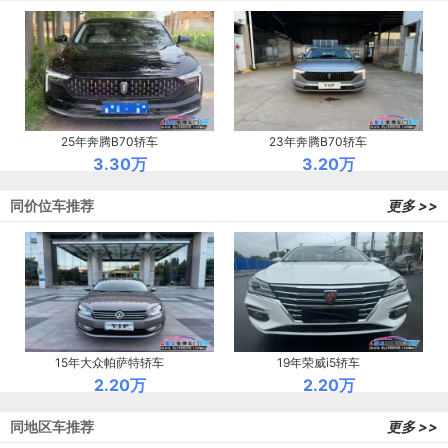
25年奔腾B70轿车
23年奔腾B70轿车
3.30万
3.20万
同价位车推荐
更多 >>
15年大众帕萨特轿车
19年荣威i5轿车
2.20万
2.20万
同地区车推荐
更多 >>