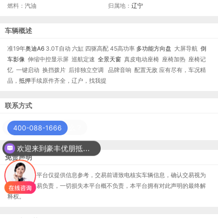
燃料：
汽油
归属地：
辽宁
车辆概述
准19年
奥迪A6
3.0T自动 六缸 四驱高配 45高功率
多功能方向盘
大屏导航
倒
车影像
伸缩中控显示屏 巡航定速
全景天窗
真皮电动座椅 座椅加热 座椅记
忆 一键启动 换挡拨片 后排独立空调 品牌音响 配置无敌 应有尽有，车况精
品，
抵押
手续原件齐全，辽户，找我提
联系方式
400-088-1666
欢迎来到豪丰优朋抵押车平台？
免责声明
本居间服务平台仅提供信息参考，交易前请致电核实车辆信息，确认交易视为
您对本次交易负责，一切损失本平台概不负责，本平台拥有对此声明的最终解
释权。