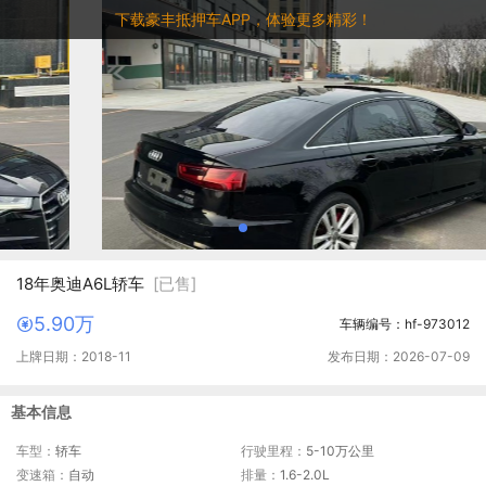
下载豪丰抵押车APP，体验更多精彩！
18年奥迪A6L轿车
[已售]
5.90万
车辆编号：hf-973012
上牌日期：2018-11
发布日期：2026-07-09
基本信息
车型：
轿车
行驶里程：
5-10万公里
变速箱：
自动
排量：
1.6-2.0L