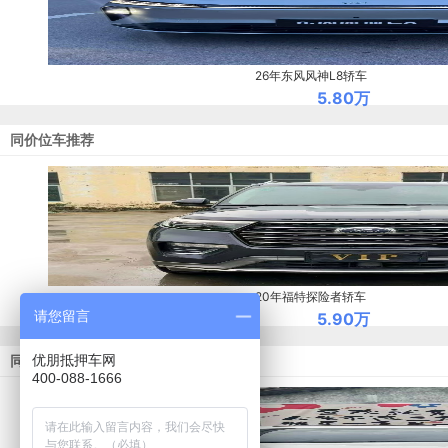
26年东风风神L8轿车
5.80万
同价位车推荐
20年福特探险者轿车
请您留言
5.90万
同地区车推荐
优朋抵押车网
400-088-1666