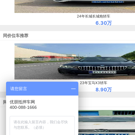
24年长城长城炮轿车
6.30万
同价位车推荐
23年宝马X3轿车
请您留言
8.90万
同地区车推荐
优朋抵押车网
400-088-1666