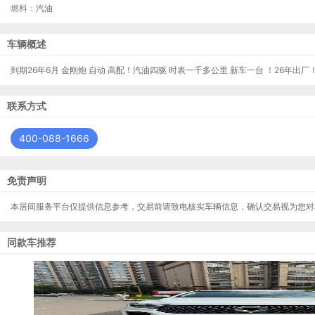
燃料：
汽油
车辆概述
到期26年6月 金刚炮 自动 高配！汽油四驱 时表一千多公里 新车一台 ！26年出
联系方式
400-088-1666
免责声明
本居间服务平台仅提供信息参考，交易前请致电核实车辆信息，确认交易视为您对
同款车推荐