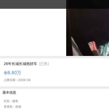
26年长城长城炮轿车
[已售]
8.80万
上牌日期：2026-06
基本信息
车型：
轿车
变速箱：
自动