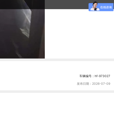
车辆编号：hf-973027
发布日期：2026-07-09