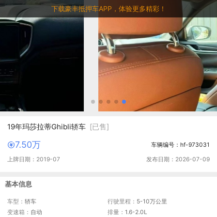
下载豪丰抵押车APP，体验更多精彩！
19年玛莎拉蒂Ghibli轿车
[已售]
7.50万
车辆编号：hf-973031
上牌日期：2019-07
发布日期：2026-07-09
基本信息
车型：
轿车
行驶里程：
5-10万公里
变速箱：
自动
排量：
1.6-2.0L