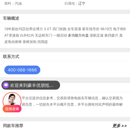
燃料：
汽油
归属地：
辽宁
车辆概述
19年新款玛莎拉蒂吉博力 3.0T 四门轿跑 全车原漆 新车指导价 96.19万 电子档8
AT变速箱 白外红内 无边框车门 一键启动
多功能方向盘
巡航定速 换挡拨片 真
皮电动座椅 座椅加热 找我提
联系方式
400-088-1666
欢迎来到豪丰优朋抵押车平台？
免责声明
本居间服务平台仅提供信息参考，交易前请致电核实车辆信息，确认交易视为
您对本次交易负责，一切损失本平台概不负责，本平台拥有对此声明的最终解
释权。
同款车推荐
更多 >>