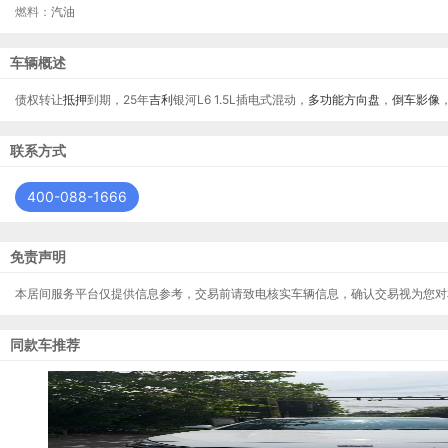
燃料：
汽油
车辆概述
债权转让
抵押
到期，25年
吉利
银河L6 1.5L插电式混动，
多功能方向盘
，
倒车影像
联系方式
400-088-1666
免责声明
本居间服务平台仅提供信息参考，交易前请致电核实车辆信息，确认交易视为您对
同款车推荐