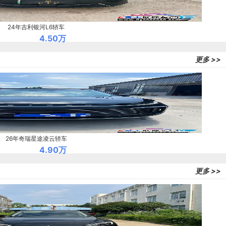
24年吉利银河L6轿车
4.50万
更多 >>
26年奇瑞星途凌云轿车
4.90万
更多 >>