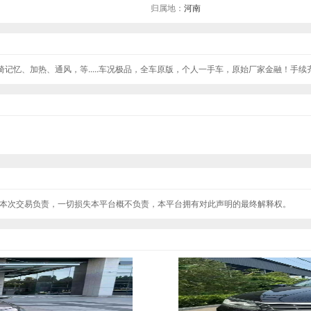
归属地：
河南
椅记忆、加热、通风，等.....车况极品，全车原版，个人一手车，原始厂家金融！手续
本次交易负责，一切损失本平台概不负责，本平台拥有对此声明的最终解释权。