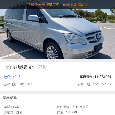
下载豪丰抵押车APP，体验更多精彩！
14年奔驰威霆轿车
[已售]
2.70万
车辆编号：hf-973064
上牌日期：2014-07
发布日期：2026-07-09
基本信息
车型：
轿车
行驶里程：
5-10万公里
变速箱：
自动
排量：
1.6-2.0L