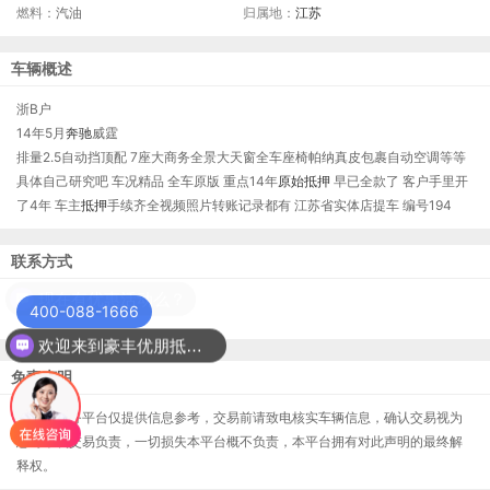
燃料：
汽油
归属地：
江苏
车辆概述
浙B户
14年5月
奔驰
威霆
排量2.5自动挡顶配 7座大商务全景大天窗全车座椅帕纳真皮包裹自动空调等等
具体自己研究吧 车况精品 全车原版 重点14年
原始抵押
早已全款了 客户手里开
了4年 车主
抵押
手续齐全视频照片转账记录都有 江苏省实体店提车 编号194
联系方式
400-088-1666
欢迎来到豪丰优朋抵押车平台？
免责声明
本居间服务平台仅提供信息参考，交易前请致电核实车辆信息，确认交易视为
您对本次交易负责，一切损失本平台概不负责，本平台拥有对此声明的最终解
释权。