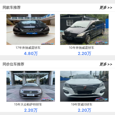
同款车推荐
更多 >>
17年奔驰威霆轿车
10年奔驰威霆轿车
4.80万
2.20万
同价位车推荐
更多 >>
15年大众帕萨特轿车
19年荣威i5轿车
2.20万
2.20万