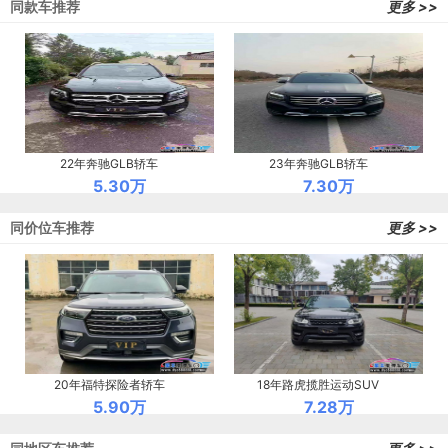
同款车推荐
更多 >>
22年奔驰GLB轿车
23年奔驰GLB轿车
5.30万
7.30万
同价位车推荐
更多 >>
20年福特探险者轿车
18年路虎揽胜运动SUV
5.90万
7.28万