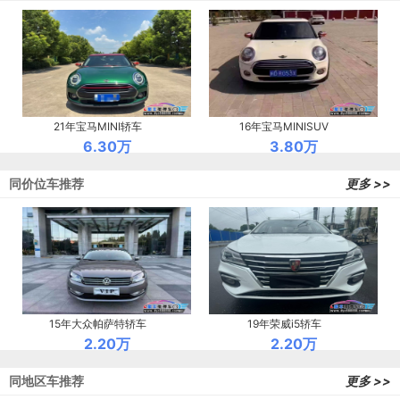
21年宝马MINI轿车
16年宝马MINISUV
6.30万
3.80万
同价位车推荐
更多 >>
15年大众帕萨特轿车
19年荣威i5轿车
2.20万
2.20万
同地区车推荐
更多 >>