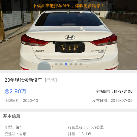
下载豪丰抵押车APP，体验更多精彩！
20年现代领动轿车
[已售]
2.90万
车辆编号：hf-973106
上牌日期：2020-10
发布日期：2026-07-09
基本信息
车型：
轿车
行驶里程：
3-5万公里
变速箱：
自动
排量：
1.3-1.6L