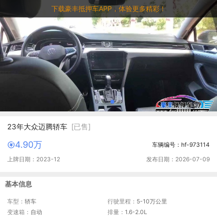
下载豪丰抵押车APP，体验更多精彩！
23年大众迈腾轿车
[已售]
4.90万
车辆编号：hf-973114
上牌日期：2023-12
发布日期：2026-07-09
基本信息
车型：
轿车
行驶里程：
5-10万公里
变速箱：
自动
排量：
1.6-2.0L