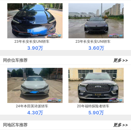
23年长安长安UNI轿车
23年长安长安UNI轿车
3.90万
3.60万
同价位车推荐
更多 >>
24年本田英诗派轿车
20年福特探险者轿车
4.30万
5.90万
同地区车推荐
更多 >>