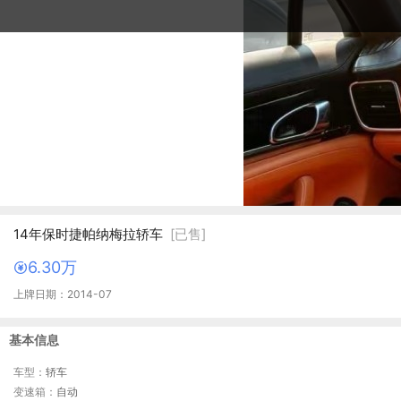
14年保时捷帕纳梅拉轿车
[已售]
6.30万
上牌日期：2014-07
基本信息
车型：
轿车
变速箱：
自动