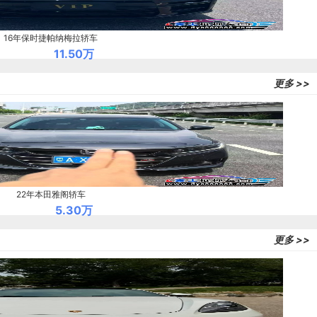
16年保时捷帕纳梅拉轿车
11.50万
更多 >>
22年本田雅阁轿车
5.30万
更多 >>