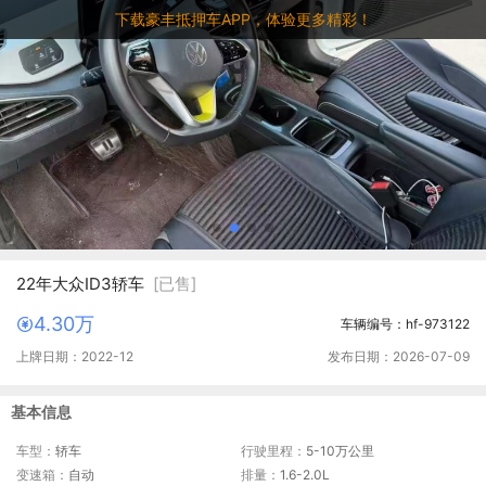
下载豪丰抵押车APP，体验更多精彩！
22年大众ID3轿车
[已售]
4.30万
车辆编号：hf-973122
上牌日期：2022-12
发布日期：2026-07-09
基本信息
车型：
轿车
行驶里程：
5-10万公里
变速箱：
自动
排量：
1.6-2.0L