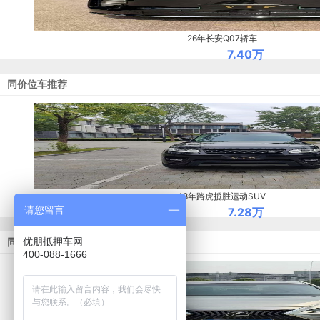
26年长安Q07轿车
7.40万
同价位车推荐
18年路虎揽胜运动SUV
请您留言
7.28万
同地区车推荐
优朋抵押车网
400-088-1666