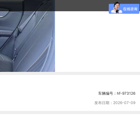
车辆编号：hf-973126
发布日期：2026-07-09