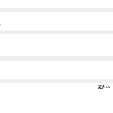
！
更多 >>