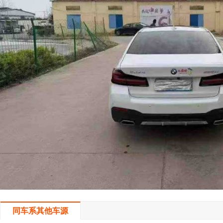
同车系其他车源