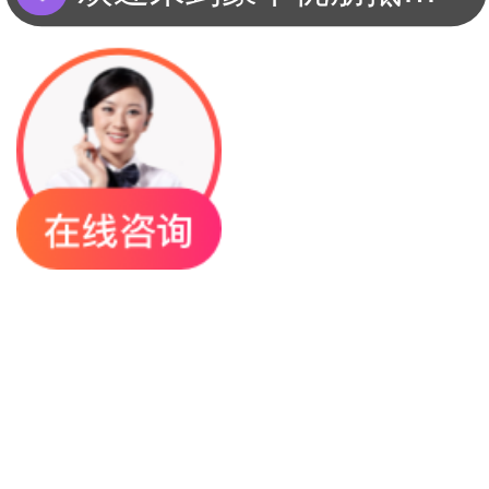
您这边想要咨询买车还是回收