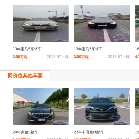
13年宝马5系轿车
13年宝马5系轿车
1
3.50万起
2013-07上牌
3.50万起
2013-07上牌
4
同价位其他车源
20年奔驰S轿车
23年丰田塞纳轿车
1