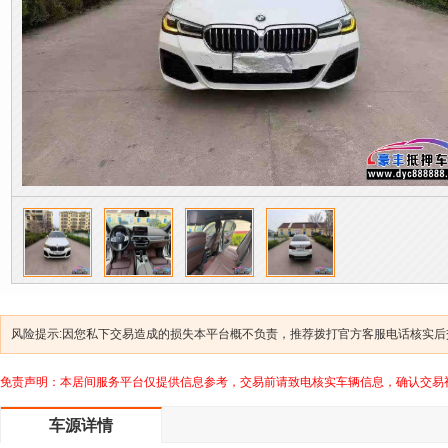
风险提示:因您私下交易造成的损失本平台概不负责，推荐拨打官方客服电话核实后交易
免责声明：本居间服务平台仅提供信息参考，交易前请致电核实车辆信息，确认交易
车源详情