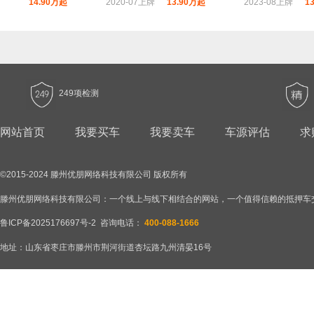
14.90万起
2020-07上牌
13.90万起
2023-08上牌
1
249项检测
网站首页
我要买车
我要卖车
车源评估
求
©2015-2024 滕州优朋网络科技有限公司 版权所有
滕州优朋网络科技有限公司：一个线上与线下相结合的网站，一个值得信赖的抵押车
鲁ICP备2025176697号-2
咨询电话：
‭400-088-1666
地址：山东省枣庄市滕州市荆河街道杏坛路九州清晏16号