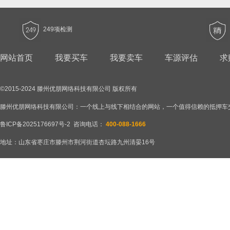
249项检测
网站首页
我要买车
我要卖车
车源评估
求
©2015-2024 滕州优朋网络科技有限公司 版权所有
滕州优朋网络科技有限公司：一个线上与线下相结合的网站，一个值得信赖的抵押车
鲁ICP备2025176697号-2
咨询电话：
‭400-088-1666
地址：山东省枣庄市滕州市荆河街道杏坛路九州清晏16号