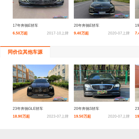
17年奔驰E轿车
20年奔驰E轿车
1
6.50万起
2017-10上牌
9.40万起
2020-07上牌
7
同价位其他车源
23年奔驰GLE轿车
20年奔驰S轿车
2
18.90万起
2023-07上牌
19.50万起
2020-07上牌
1