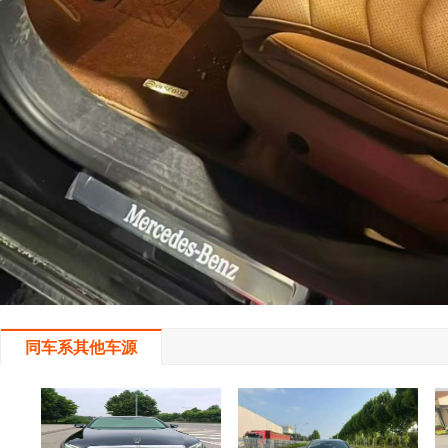
同车系其他车源