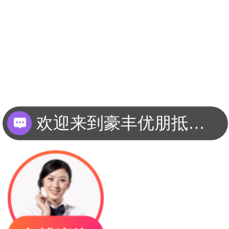
欢迎来到豪丰优朋抵押车平台？
您这边想要咨询买车还是回收