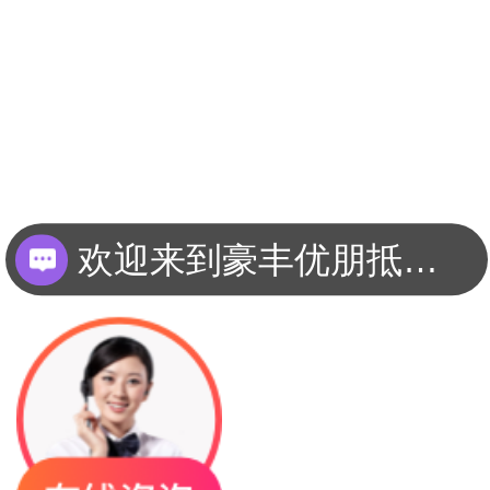
欢迎来到豪丰优朋抵押车平台？
您这边想要咨询买车还是回收