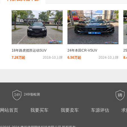
18年路虎揽胜运动SUV
24年本田CR-VSUV
2
7.28万起
2018-10上牌
6.50万起
2024-10上牌
8
249项检测
网站首页
我要买车
我要卖车
车源评估
求