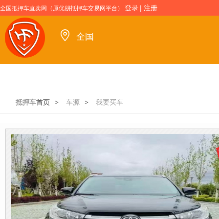
登录
|
注册
全国抵押车直卖网（原优朋抵押车交易网平台）
全国
首页
我要买车
我要卖车
车
抵押车
首页
车源
我要买车
>
>