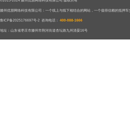
©2015-2024 滕州优朋网络科技有限公司 版权所有
滕州优朋网络科技有限公司：一个线上与线下相结合的网站，一个值得信赖的抵押车
鲁ICP备2025176697号-2
咨询电话：
‭400-088-1666
地址：山东省枣庄市滕州市荆河街道杏坛路九州清晏16号