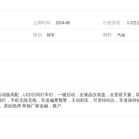
上牌时间:
行驶里程 :
2024-06
1-3万
级别:
燃料:
轿车
汽油
V轻混运动版高配，LED日间行车灯，一键启动，全液晶仪表盘，全景双天窗，
氛围灯，手机无线充电，车道偏离预警，主动刹车，可变转向比，车道保持
，
原始抵押
奔驰厂家金融，冀户