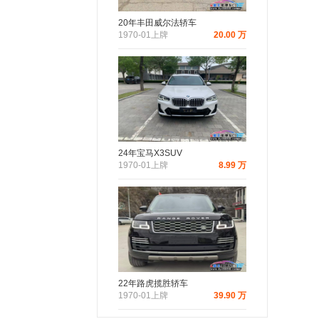
20年丰田威尔法轿车
1970-01上牌
20.00 万
24年宝马X3SUV
1970-01上牌
8.99 万
22年路虎揽胜轿车
1970-01上牌
39.90 万