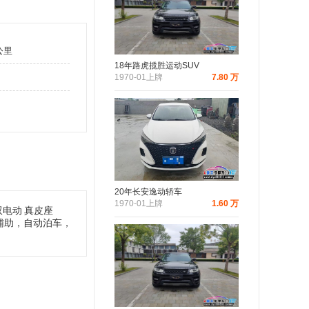
公里
18年路虎揽胜运动SUV
1970-01上牌
7.80 万
20年长安逸动轿车
1970-01上牌
1.60 万
双电动
真皮座
辅助，自动泊车，