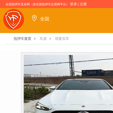
登录
|
注册
全国抵押车直卖网（原优朋抵押车交易网平台）
全国
抵押车
首页
车源
我要买车
>
>