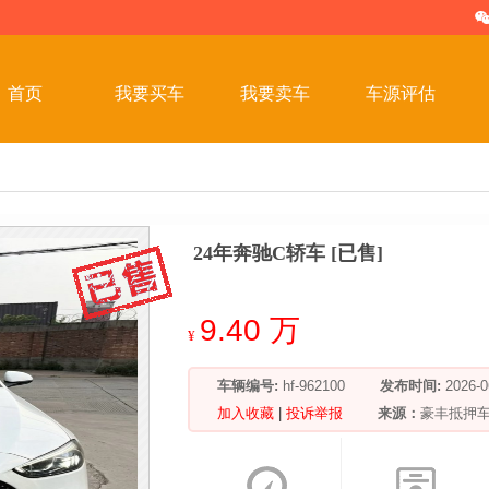
首页
我要买车
我要卖车
车源评估
24年奔驰C轿车 [已售]
9.40 万
¥
车辆编号:
hf-962100
发布时间:
2026
加入收藏
|
投诉举报
来源：
豪丰抵押