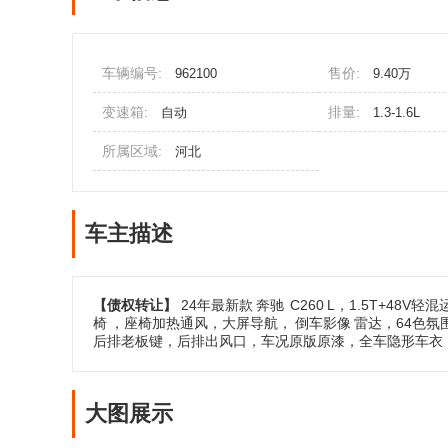
车辆编号:
售价:
962100
9.40万
变速箱:
排量:
自动
1.3-1.6L
所属区域:
河北
车主描述
【债权转让】
24年最新款
奔驰
C260
L，1.5T+48
椅
，座椅加热通风，大屏导航，
倒车影像
雷达，64色
后排老板键，后排出风口，车况原版原漆，全车隐形车衣
大图展示