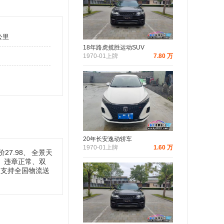
公里
18年路虎揽胜运动SUV
1970-01上牌
7.80 万
20年长安逸动轿车
1970-01上牌
1.60 万
7.98、
全景天
、违章正常、双
、支持全国物流送