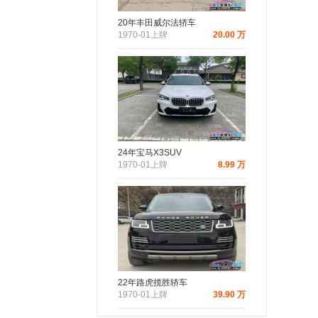
20年丰田威尔法轿车
1970-01上牌
20.00 万
24年宝马X3SUV
1970-01上牌
8.99 万
22年路虎揽胜轿车
1970-01上牌
39.90 万