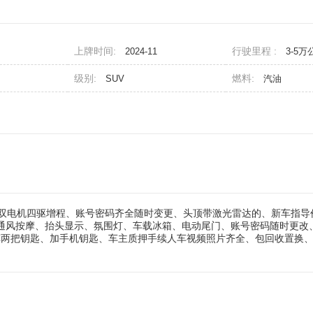
上牌时间:
行驶里程 :
2024-11
3-5万
级别:
燃料:
SUV
汽油
.5T双电机四驱增程、账号密码齐全随时变更、头顶带激光雷达的、新车指导价2
热通风按摩、抬头显示、氛围灯、车载冰箱、电动尾门、账号密码随时更改
车两把钥匙、加手机钥匙、车主质押手续人车视频照片齐全、包回收置换