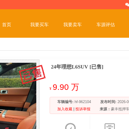
首页
我要买车
我要卖车
车源评估
24年理想L6SUV [已售]
9.90 万
¥
车辆编号:
hf-962104
发布时间:
2026
加入收藏
|
投诉举报
来源：
豪丰抵押