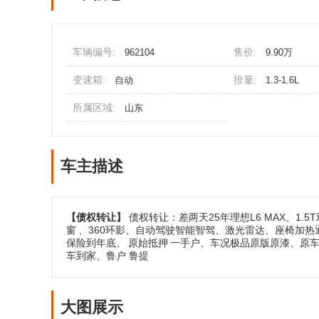
车辆编号:
售价:
962104
9.90万
变速箱:
排量:
自动
1.3-1.6L
所属区域:
山东
车主描述
【债权转让】
债权转让：差两天25年理想L6 MAX、1
窗
、360环影、自动驾驶智能智驾、激光雷达、座椅加
保险到年底、
原始抵押
一手户、车况极品原版原漆、原
车到家、鲁户 鲁提
大图展示