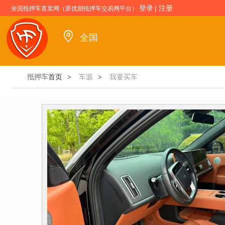
登录
|
注册
全国抵押车直卖网（原优朋抵押车交易网平台）
全国
抵押车
首页
车源
我要买车
>
>