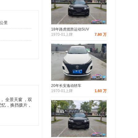
万公里
18年路虎揽胜运动SUV
1970-01上牌
7.80 万
20年长安逸动轿车
1970-01上牌
1.60 万
，
全景天窗
，双
记忆，换挡拨片，