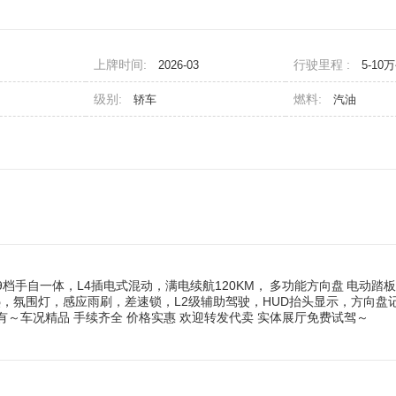
上牌时间:
行驶里程 :
2026-03
5-10
级别:
燃料:
轿车
汽油
动挡，9档手自一体，L4插电式混动，满电续航120KM，
多功能方向盘
电动踏板
，氛围灯，感应雨刷，差速锁，L2级辅助驾驶，HUD抬头显示，方向盘
～车况精品 手续齐全 价格实惠 欢迎转发代卖 实体展厅免费试驾～