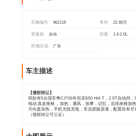
车辆编号:
售价:
962118
22.80万
变速箱:
排量:
自动
1.6-2.0L
所属区域:
广东
车主描述
【债权转让】
同款有5台现车
粤C户26年坦克500 Hi4-T，2.0T自
电动
真皮座椅
，加热，通风，按摩，记忆，后排座椅加热
方向盘加热，手机无线充电，车况原版原漆，配置应有尽有
（债权转让可公证）