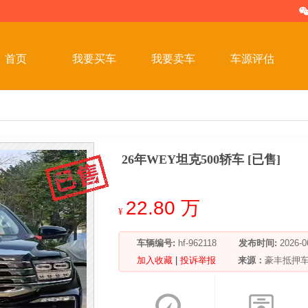
首页
我要买车
我要卖车
车源评估
26年WEY坦克500轿车 [已售]
22.80 万
¥
车辆编号:
hf-962118
发布时间:
2026
加入收藏
|
投诉举报
来源：
豪丰抵押