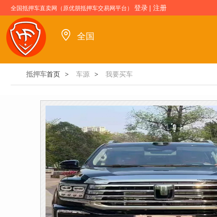
登录
|
注册
全国抵押车直卖网（原优朋抵押车交易网平台）
全国
抵押车
首页
车源
我要买车
>
>