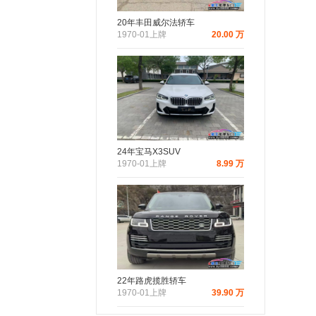
20年丰田威尔法轿车
1970-01上牌
20.00 万
24年宝马X3SUV
1970-01上牌
8.99 万
22年路虎揽胜轿车
1970-01上牌
39.90 万