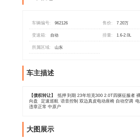
车辆编号:
售价:
962126
7.20万
变速箱:
排量:
自动
1.6-2.0L
所属区域:
山东
车主描述
【债权转让】
抵押
到期 23年坦克300 2.0T四驱征服
向盘
定速巡航
语音控制 双边真皮电动座椅 自动空调
电
违章正常 中原户
大图展示