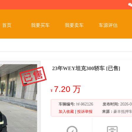
首页
我要买车
我要卖车
车源评估
23年WEY坦克300轿车 [已售]
7.20 万
¥
车辆编号:
hf-962126
发布时间:
2026
加入收藏
|
投诉举报
来源：
豪丰抵押