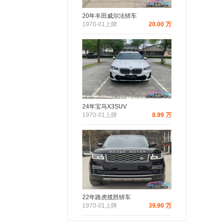
20年丰田威尔法轿车
1970-01上牌
20.00 万
24年宝马X3SUV
1970-01上牌
8.99 万
22年路虎揽胜轿车
1970-01上牌
39.90 万