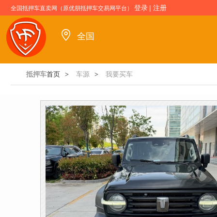
登录
|
注册
全国抵押车直卖网（原优朋抵押车交易网平台）
全国
抵押车
首页
车源
我要买车
>
>