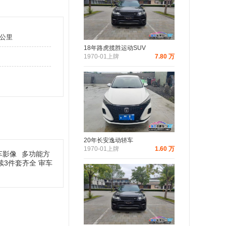
万公里
18年路虎揽胜运动SUV
1970-01上牌
7.80 万
20年长安逸动轿车
1970-01上牌
1.60 万
车影像
多功能方
续3件套齐全 审车