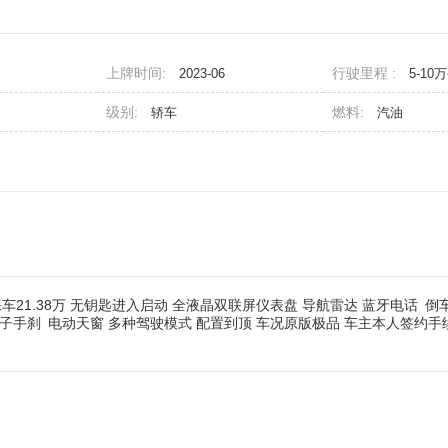
上牌时间:
行驶里程 :
2023-06
5-10
级别:
燃料:
轿车
汽油
者 裸车21.38万 无钥匙进入启动 全液晶双联屏仪表盘 导航雷达 蓝牙电话
倒
子手刹
电动天窗 多种驾驶模式 配置到顶 车况原版极品 车主本人签约手