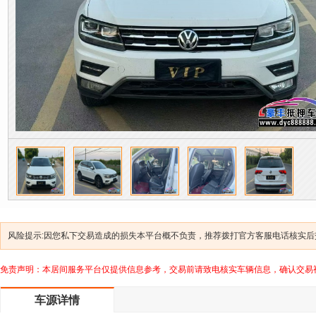
风险提示:因您私下交易造成的损失本平台概不负责，推荐拨打官方客服电话核实后交易
免责声明：本居间服务平台仅提供信息参考，交易前请致电核实车辆信息，确认交易
车源详情