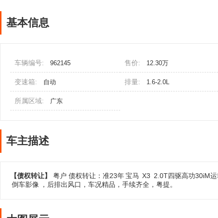
基本信息
车辆编号:
售价:
962145
12.30万
变速箱:
排量:
自动
1.6-2.0L
所属区域:
广东
车主描述
【债权转让】
粤户 债权转让：准23年
宝马
X3
2.0T四驱高功30i
倒车影像
，后排出风口，车况精品，手续齐全，粤提。