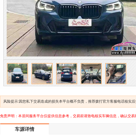
风险提示:因您私下交易造成的损失本平台概不负责，推荐拨打官方客服电话核实后交易
免责声明：本居间服务平台仅提供信息参考，交易前请致电核实车辆信息，确认交易
车源详情