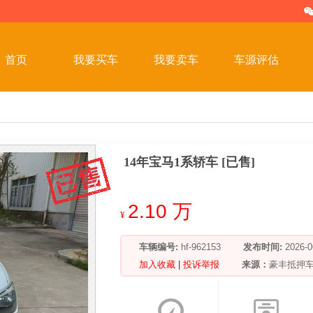
首页
我要买车
我要卖车
车源评估
14年宝马1系轿车 [已售]
2.10 万
¥
车辆编号:
hf-962153
发布时间:
2026
加入收藏
|
投诉举报
来源：
豪丰抵押