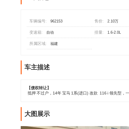
车辆编号:
售价:
962153
2.10万
变速箱:
排量:
自动
1.6-2.0L
所属区域:
福建
车主描述
【债权转让】
抵押
不过户，14年
宝马
1系(进口) 改款
116
i 领先型
大图展示