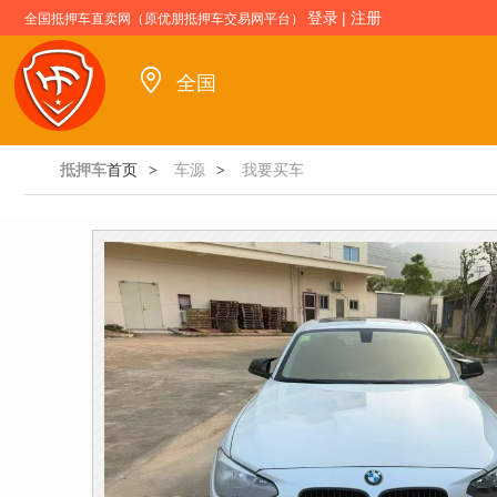
登录
|
注册
全国抵押车直卖网（原优朋抵押车交易网平台）
全国
抵押车
首页
车源
我要买车
>
>