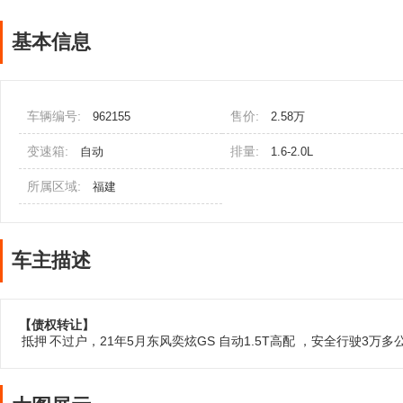
基本信息
车辆编号:
售价:
962155
2.58万
变速箱:
排量:
自动
1.6-2.0L
所属区域:
福建
车主描述
【债权转让】
抵押
不过户，21年5月东风奕炫GS 自动1.5T高配 ，安全行驶3万