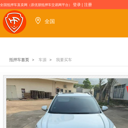
登录
|
注册
全国抵押车直卖网（原优朋抵押车交易网平台）
全国
首页
我要买车
我要卖车
车
抵押车
首页
车源
我要买车
>
>