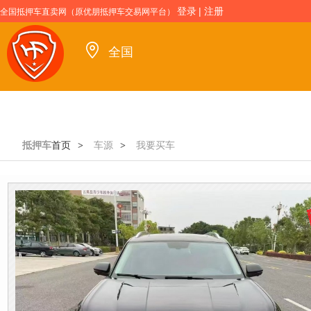
登录
|
注册
全国抵押车直卖网（原优朋抵押车交易网平台）
全国
首页
我要买车
我要卖车
车
抵押车
首页
车源
我要买车
>
>