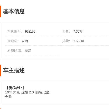
基本信息
车辆编号:
售价:
962156
7.30万
变速箱:
排量:
自动
1.6-2.0L
所属区域:
福建
车主描述
【债权转让】
19年
大众
途昂
2.0 t四驱七坐
全款