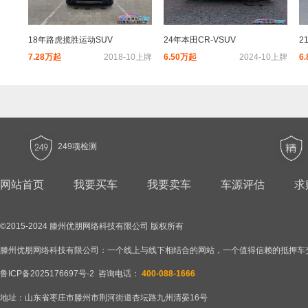
18年路虎揽胜运动SUV
24年本田CR-VSUV
2
7.28万起
2018-10上牌
6.50万起
2024-10上牌
6
249项检测
网站首页
我要买车
我要卖车
车源评估
求
©2015-2024 滕州优朋网络科技有限公司 版权所有
滕州优朋网络科技有限公司：一个线上与线下相结合的网站，一个值得信赖的抵押车
鲁ICP备2025176697号-2
咨询电话：
‭400-088-1666
地址：山东省枣庄市滕州市荆河街道杏坛路九州清晏16号