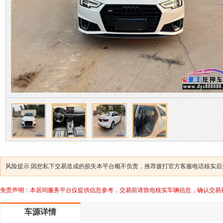
风险提示:因您私下交易造成的损失本平台概不负责，推荐拨打官方客服电话核实后交易
免责声明：本居间服务平台仅提供信息参考，交易前请致电核实车辆信息，确认交易
车源详情