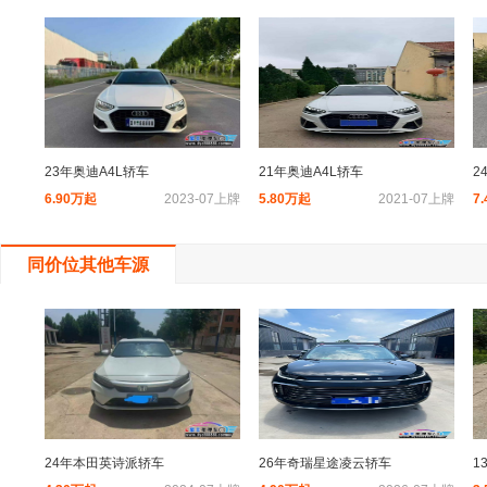
23年奥迪A4L轿车
21年奥迪A4L轿车
2
6.90万起
2023-07上牌
5.80万起
2021-07上牌
7
同价位其他车源
24年本田英诗派轿车
26年奇瑞星途凌云轿车
1