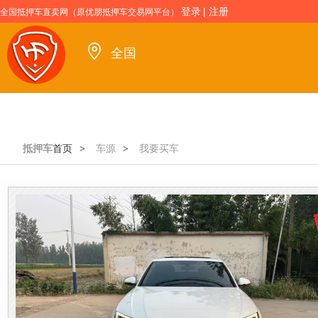
登录
|
注册
全国抵押车直卖网（原优朋抵押车交易网平台）
全国
首页
我要买车
我要卖车
车
抵押车
首页
车源
我要买车
>
>