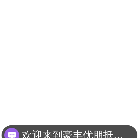
欢迎来到豪丰优朋抵押车平台？
您这边想要咨询买车还是回收