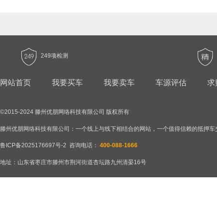
249项检测
网站首页
我要买车
我要卖车
车源评估
求
©2015-2024 滕州优朋网络科技有限公司 版权所有
滕州优朋网络科技有限公司：一个线上与线下相结合的网站，一个值得信赖的抵押车
鲁ICP备2025176697号-2
咨询电话：
‭400-088-1666
地址：山东省枣庄市滕州市荆河街道杏坛路九州清晏16号