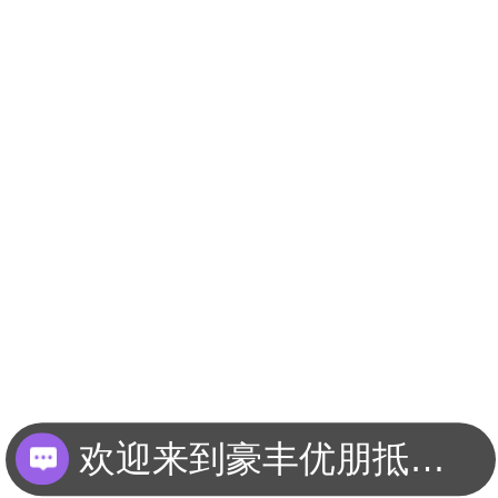
欢迎来到豪丰优朋抵押车平台？
您这边想要咨询买车还是回收