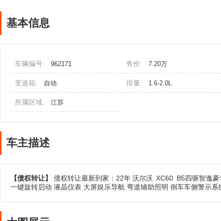
基本信息
车辆编号:
售价:
962171
7.20万
变速箱:
排量:
自动
1.6-2.0L
所属区域:
江苏
车主描述
【债权转让】
债权转让最新到家：22年
沃尔沃
XC60
B5四驱智逸
一键旋转启动 液晶仪表 大屏娱乐导航 弯道辅助照明 倒车车侧警示系