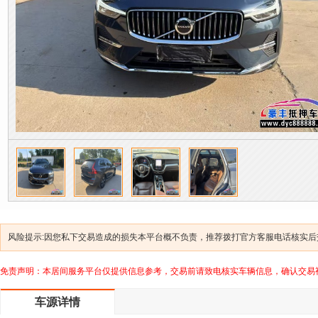
风险提示:因您私下交易造成的损失本平台概不负责，推荐拨打官方客服电话核实后交易
免责声明：本居间服务平台仅提供信息参考，交易前请致电核实车辆信息，确认交易
车源详情