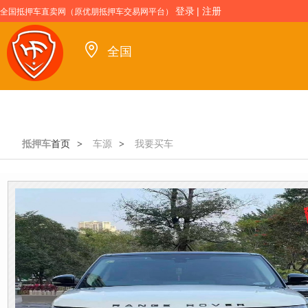
登录
|
注册
全国抵押车直卖网（原优朋抵押车交易网平台）
全国
首页
我要买车
我要卖车
车
抵押车
首页
车源
我要买车
>
>