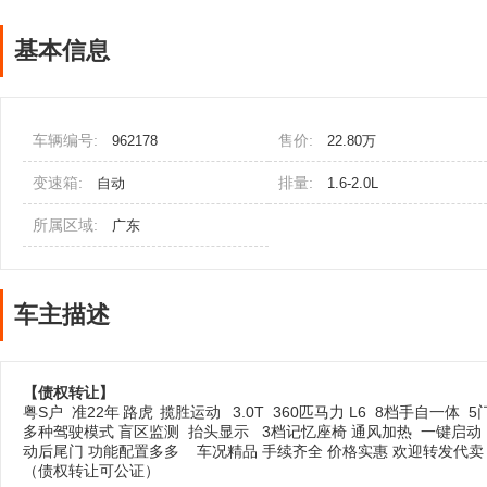
基本信息
车辆编号:
售价:
962178
22.80万
变速箱:
排量:
自动
1.6-2.0L
所属区域:
广东
车主描述
【债权转让】
粤S户 准22年
路虎
揽胜运动
3.0T 360匹马力 L6 8档手自一
多种驾驶模式 盲区监测 抬头显示 3档记忆座椅 通风加热 一键启
动后尾门 功能配置多多 车况精品 手续齐全 价格实惠 欢迎转发代卖
（债权转让可公证）