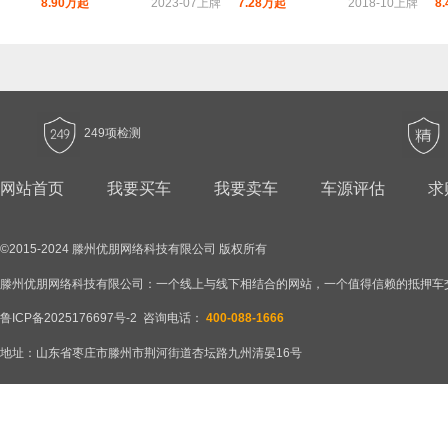
8.90万起
2023-07上牌
7.28万起
2018-10上牌
8
249项检测
网站首页
我要买车
我要卖车
车源评估
求
©2015-2024 滕州优朋网络科技有限公司 版权所有
滕州优朋网络科技有限公司：一个线上与线下相结合的网站，一个值得信赖的抵押车
鲁ICP备2025176697号-2
咨询电话：
‭400-088-1666
地址：山东省枣庄市滕州市荆河街道杏坛路九州清晏16号