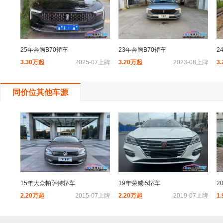
25年奔腾B70轿车
23年奔腾B70轿车
2
3.30万起
2025-07上牌
3.20万起
2023-08上牌
3
同价位其他车源
15年大众帕萨特轿车
19年荣威i5轿车
2
2.20万起
2015-07上牌
2.20万起
2019-07上牌
1