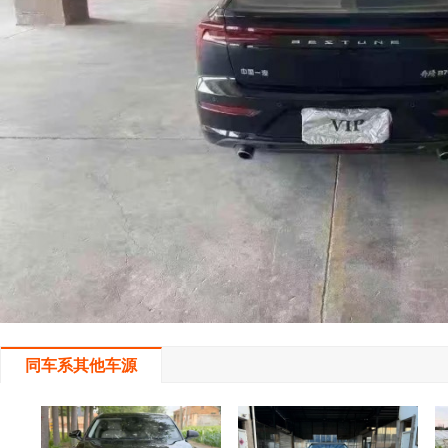
同车系其他车源