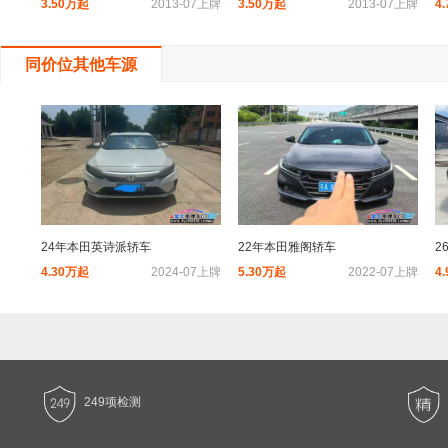
3.50万起
2013-07上牌
3.50万起
2013-07上牌
4
同价位其他车源
24年本田英诗派轿车
22年本田雅阁轿车
2
4.30万起
2024-07上牌
5.30万起
2022-07上牌
4
249项检测