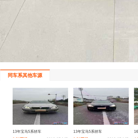
同车系其他车源
13年宝马5系轿车
13年宝马5系轿车
1