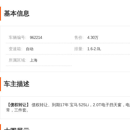
基本信息
车辆编号:
售价:
962214
4.30万
变速箱:
排量:
自动
1.6-2.0L
所属区域:
上海
车主描述
【债权转让】
债权转让、到期17年
宝马
525Li，2.0T电子挡
常，三件套。