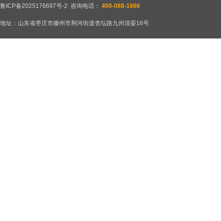
鲁ICP备2025176697号-2
咨询电话：
‭400-088-1666
地址：山东省枣庄市滕州市荆河街道杏坛路九州清晏16号