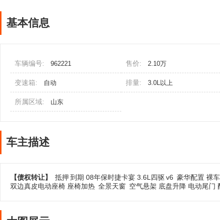
基本信息
车辆编号:
售价:
962221
2.10万
变速箱:
排量:
自动
3.0L以上
所属区域:
山东
车主描述
【债权转让】
抵押
到期 08年保时捷卡宴 3.6L四驱
v6
豪华配置 裸车8
双边真皮电动座椅 座椅加热
全景天窗
空气悬架 底盘升降 电动尾门 