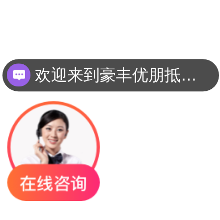
您这边想要咨询买车还是回收