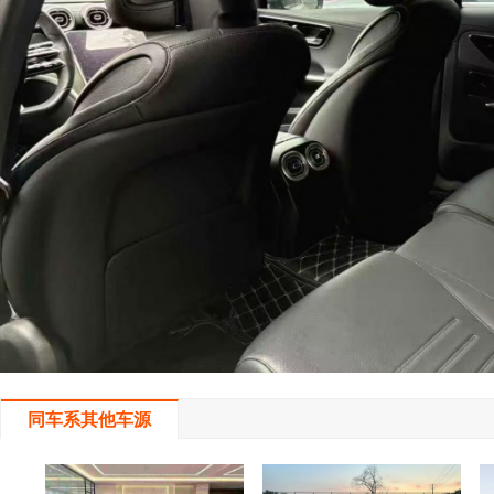
同车系其他车源