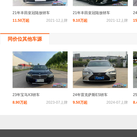
21年丰田皇冠陆放轿车
21年丰田皇冠陆放轿车
2
11.50万起
2021-12上牌
9.10万起
2021-12上牌
1
同价位其他车源
23年宝马X3轿车
24年雷克萨斯ES轿车
2
8.90万起
2023-07上牌
9.50万起
2024-07上牌
8