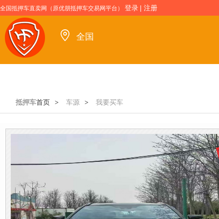
登录
|
注册
全国抵押车直卖网（原优朋抵押车交易网平台）
全国
首页
我要买车
我要卖车
车
抵押车
首页
车源
我要买车
>
>