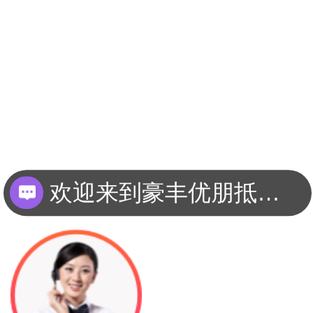
欢迎来到豪丰优朋抵押车平台？
您这边想要咨询买车还是回收