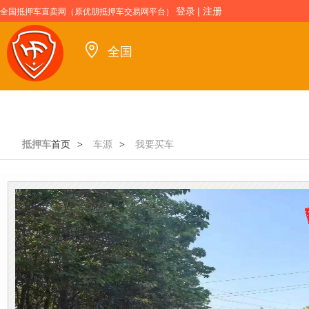
登录
|
注册
全国抵押车直卖网（原优朋抵押车交易网平台）
全国
首页
我要买车
我要卖车
车
抵押车
首页
车源
我要买车
>
>