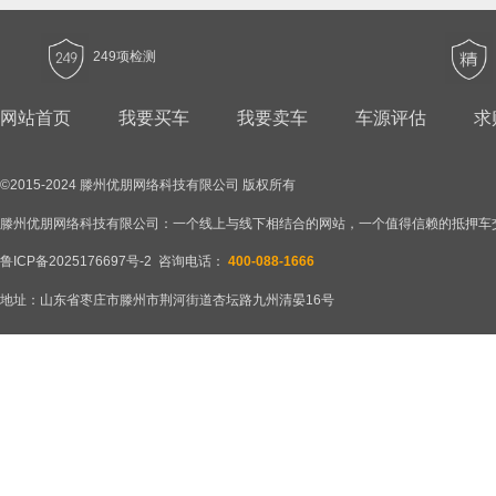
249项检测
网站首页
我要买车
我要卖车
车源评估
求
©2015-2024 滕州优朋网络科技有限公司 版权所有
滕州优朋网络科技有限公司：一个线上与线下相结合的网站，一个值得信赖的抵押车
鲁ICP备2025176697号-2
咨询电话：
‭400-088-1666
地址：山东省枣庄市滕州市荆河街道杏坛路九州清晏16号