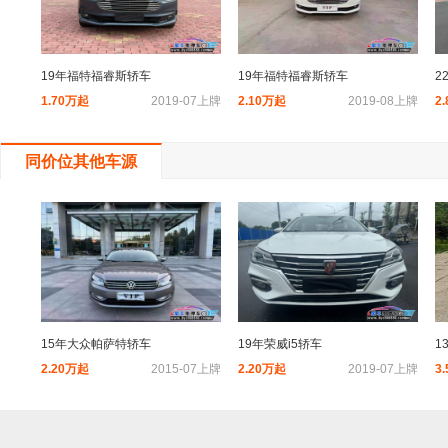
19年福特福睿斯轿车
19年福特福睿斯轿车
2
1.70万起
2019-07上牌
2.10万起
2019-08上牌
2
同价位其他车源
15年大众帕萨特轿车
19年荣威i5轿车
1
2.20万起
2015-07上牌
2.20万起
2019-07上牌
3