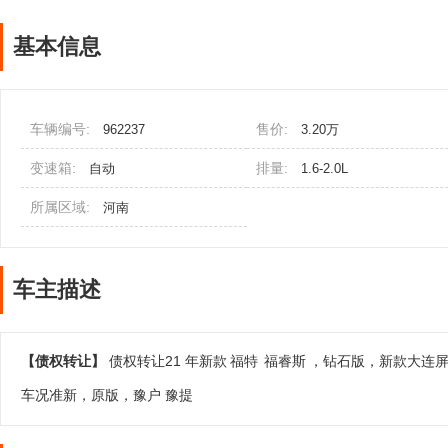
基本信息
车辆编号:
售价:
962237
3.20万
变速箱:
排量:
自动
1.6-2.0L
所属区域:
河南
车主描述
【债权转让】
债权转让
21 年新款
福特
福睿斯
，钻石版，新款大连
车况准新，原版，豫户 豫提