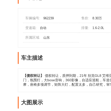
车辆编号:
售价:
962239
8.30万
变速箱:
排量:
自动
1.6-2.0L
所属区域:
山东
车主描述
【债权转让】
债权转让，质押到期，21年
别克GL8
艾维
门，氛围灯，大bose音响，360影像，自适应巡航，
摩，座椅多项调节，矩阵大灯，配置太多，自己研究，审
大图展示