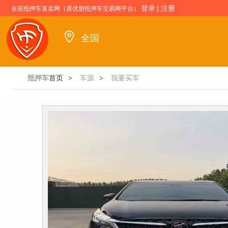
登录
|
注册
全国抵押车直卖网（原优朋抵押车交易网平台）
全国
抵押车
首页
车源
我要买车
>
>