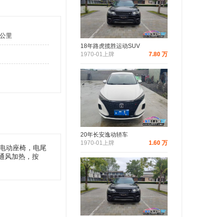
万公里
18年路虎揽胜运动SUV
1970-01上牌
7.80 万
20年长安逸动轿车
1970-01上牌
1.60 万
电动座椅，电尾
，通风加热，按