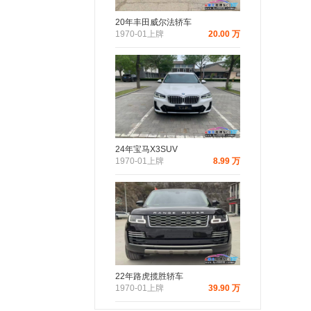
20年丰田威尔法轿车
1970-01上牌
20.00 万
24年宝马X3SUV
1970-01上牌
8.99 万
22年路虎揽胜轿车
1970-01上牌
39.90 万