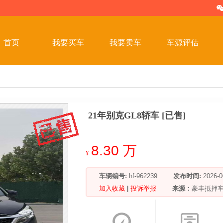
首页
我要买车
我要卖车
车源评估
21年别克GL8轿车 [已售]
8.30 万
¥
车辆编号:
hf-962239
发布时间:
2026
加入收藏
|
投诉举报
来源：
豪丰抵押