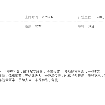
上牌时间:
行驶里程 :
2021-06
5-10
级别:
燃料:
轿车
汽油
亚，4座尊礼版，最顶配艾维亚，
全景天窗
，
多功能方向盘
，一键启动，
车道保持，偏离预警，无钥匙进入，全液晶仪表，HUD抬头显示，无线充电
车违章正常，手续齐全，车况精品，鲁提