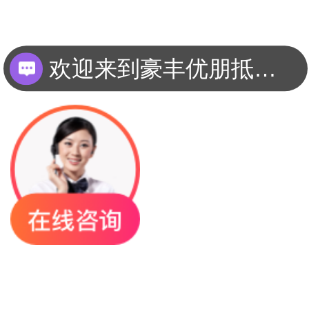
欢迎来到豪丰优朋抵押车平台？
您这边想要咨询买车还是回收