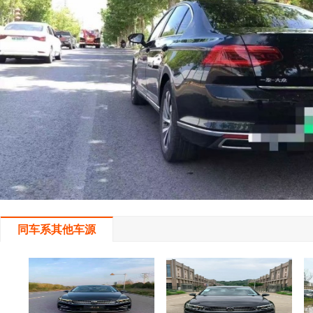
同车系其他车源