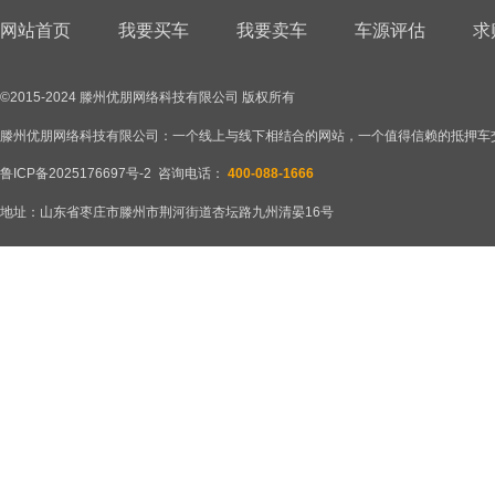
网站首页
我要买车
我要卖车
车源评估
求
©2015-2024 滕州优朋网络科技有限公司 版权所有
滕州优朋网络科技有限公司：一个线上与线下相结合的网站，一个值得信赖的抵押车
鲁ICP备2025176697号-2
咨询电话：
‭400-088-1666
地址：山东省枣庄市滕州市荆河街道杏坛路九州清晏16号