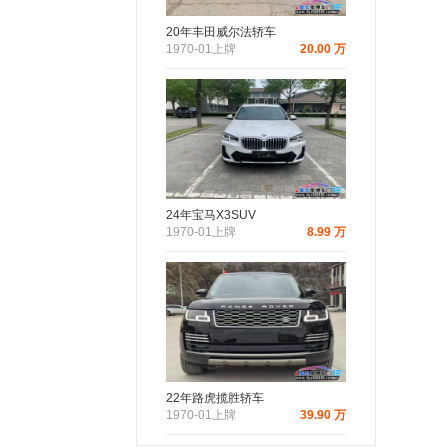
20年丰田威尔法轿车
1970-01上牌
20.00 万
24年宝马X3SUV
1970-01上牌
8.99 万
22年路虎揽胜轿车
1970-01上牌
39.90 万