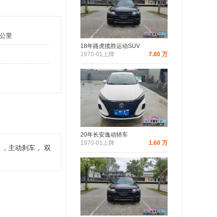
万公里
18年路虎揽胜运动SUV
1970-01上牌
7.80 万
20年长安逸动轿车
1970-01上牌
1.60 万
 ，主动刹车， 双