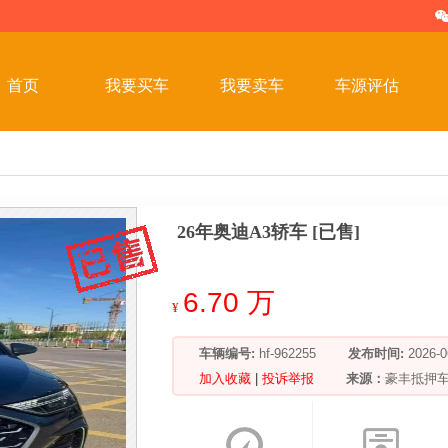
首页
我要买车
我要卖车
车源评估
26年奥迪A3轿车 [已售]
6.70 万
¥
车辆编号:
hf-962255
发布时间:
2026
加入收藏
|
投诉举报
来源：
豪丰抵押