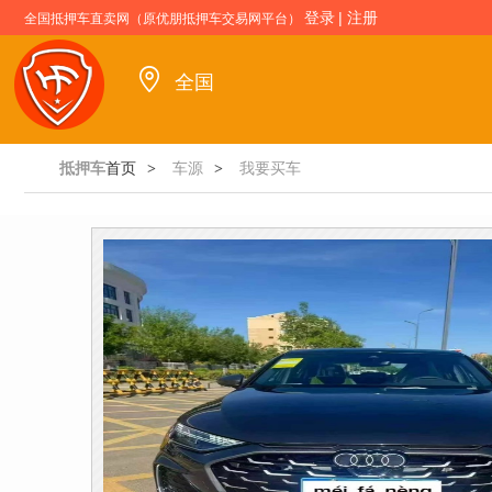
登录
|
注册
全国抵押车直卖网（原优朋抵押车交易网平台）
全国
抵押车
首页
车源
我要买车
>
>