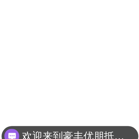
欢迎来到豪丰优朋抵押车平台？
您这边想要咨询买车还是回收