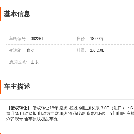
基本信息
车辆编号:
售价:
962261
18.90万
变速箱:
排量:
自动
1.6-2.0L
所属区域:
山东
车主描述
【债权转让】
债权转让18年
路虎
揽胜
创世加长版 3.0T（进口）
v6
盘升降 电动踏板 电动方向盘加热 液晶仪表 多彩氛围灯 五门电吸 座椅
炸弹靓号 全车原版极品车况