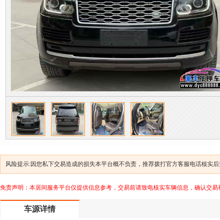
风险提示:因您私下交易造成的损失本平台概不负责，推荐拨打官方客服电话核实后交易
免责声明：本居间服务平台仅提供信息参考，交易前请致电核实车辆信息，确认交易
车源详情