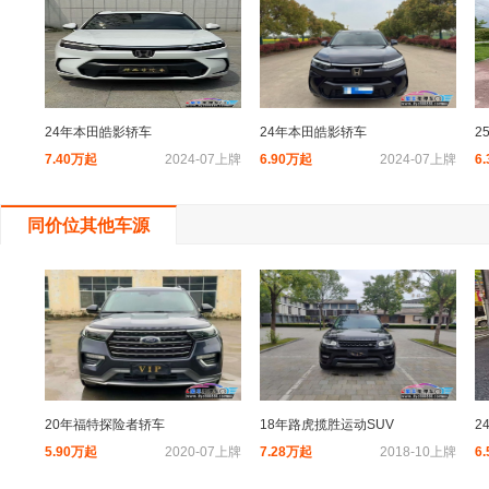
24年本田皓影轿车
24年本田皓影轿车
2
7.40万起
2024-07上牌
6.90万起
2024-07上牌
6
同价位其他车源
20年福特探险者轿车
18年路虎揽胜运动SUV
2
5.90万起
2020-07上牌
7.28万起
2018-10上牌
6