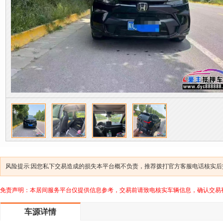
风险提示:因您私下交易造成的损失本平台概不负责，推荐拨打官方客服电话核实后交易
免责声明：本居间服务平台仅提供信息参考，交易前请致电核实车辆信息，确认交易
车源详情