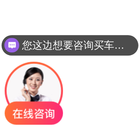
您这边想要咨询买车还是回收
现在有优惠活动么？