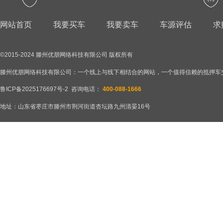
网站首页
我要买车
我要卖车
车源评估
求
©2015-2024 滕州优朋网络科技有限公司 版权所有
滕州优朋网络科技有限公司：一个线上与线下相结合的网站，一个值得信赖的抵押车
鲁ICP备2025176697号-2
咨询电话：
‭400-088-1666
地址：山东省枣庄市滕州市荆河街道杏坛路九州清晏16号