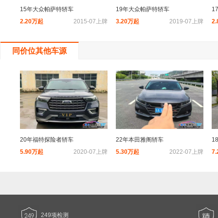
15年大众帕萨特轿车
19年大众帕萨特轿车
1
2.20万起
2015-07上牌
3.20万起
2019-07上牌
2
同价位其他车源
20年福特探险者轿车
22年本田雅阁轿车
1
5.90万起
2020-07上牌
5.30万起
2022-07上牌
7
249项检测